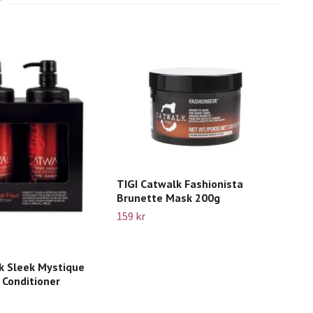
TIGI Catwalk Fashionista
Brunette Mask 200g
159 kr
Tig
Amp
149 
k Sleek Mystique
Conditioner