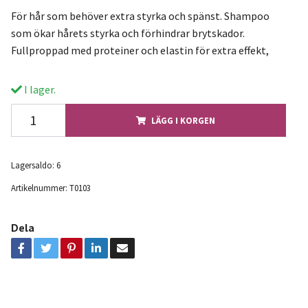
För hår som behöver extra styrka och spänst. Shampoo
som ökar hårets styrka och förhindrar brytskador.
Fullproppad med proteiner och elastin för extra effekt,
I lager.
LÄGG I KORGEN
Lagersaldo:
6
Artikelnummer:
T0103
Dela