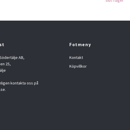
Slut i lager
st
Fotmeny
 Södertälje AB,
Kontakt
en 25,
Köpvillkor
älje
nligen kontakta oss på
.se
.