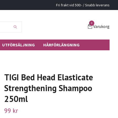
Fri frakt vid 500:- / Snabb leverans
0
Varukorg
UTFÖRSÄLJNING
HÅRFÖRLÄNGNING
TIGI Bed Head Elasticate
Strengthening Shampoo
250ml
99 kr