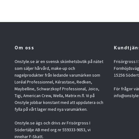
Om oss
Kundtjän
Onstyle.se är en svensk skönhetsbutik på nätet
Frisörgross I
som säljer hårvård, make-up och
Fornhöjdsväg
nagelprodukter från ledande varumärken som
15256 Södert
Loréal Professionnel, Kérastase, Redken,
Maybelline, Schwarzkopf Professional, Joico,
För frågor vä
Tigi, American Crew, Wella, Matrix m.fl. Vi på
info@onstyle
Onstyle jobbar konstant med att uppdatera och
fylla på vårt lager med nya varumärken.
Onstyle.se ägs och drivs av Frisörgross I
Södertälje AB med org nr 559333-9053, vi
innehar F-Skatt.