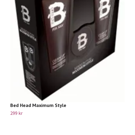
T
1
Bed Head Maximum Style
299 kr