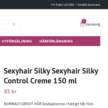
Fri frakt vid 500:- / Snabb leverans
0
Varukorg
UTFÖRSÄLJNING
HÅRFÖRLÄNGNING
Sexyhair Silky Sexyhair Silky
Control Creme 150 ml
85 kr
NORMALT/GROVT HÅR SexAppliceras i fuktigt hår före