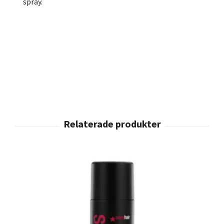
spray.