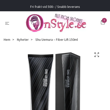
Fri frakt vid 500:- / Snabb leverans
0
Hem
Nyheter
Shu Uemura – Fiber Lift 150ml