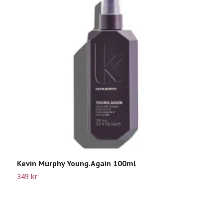
Kevin Murphy Young.Again 100ml
K
349 kr
5