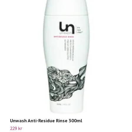
G
1
Sl
Unwash Anti-Residue Rinse 300ml
229 kr