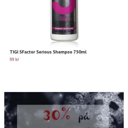
TIGI SFactor Serious Shampoo 750ml
S
99 kr
4