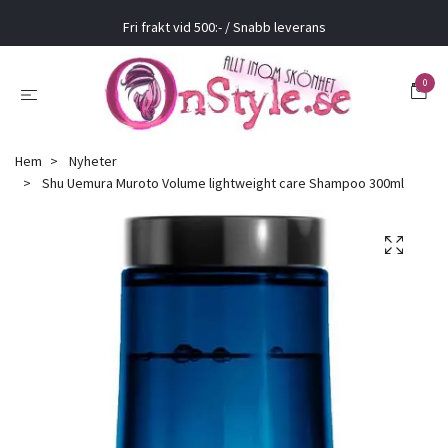
Fri frakt vid 500:- / Snabb leverans
0
Hem
Nyheter
Shu Uemura Muroto Volume lightweight care Shampoo 300ml