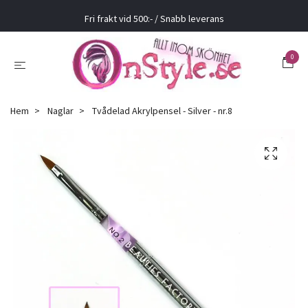
Fri frakt vid 500:- / Snabb leverans
0
Hem
Naglar
Tvådelad Akrylpensel - Silver - nr.8