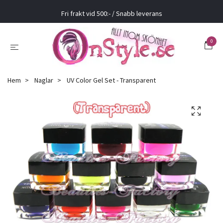
Fri frakt vid 500:- / Snabb leverans
0
Hem
Naglar
UV Color Gel Set - Transparent