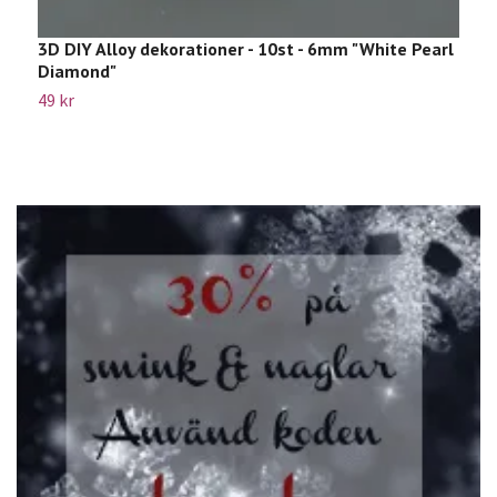
3D DIY Alloy dekorationer - 10st - 6mm "White Pearl
3
Diamond"
W
49 kr
4