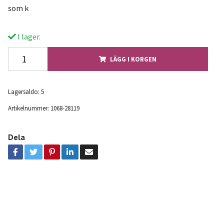
som k
I lager.
LÄGG I KORGEN
Lagersaldo:
5
Artikelnummer:
1068-28119
Dela