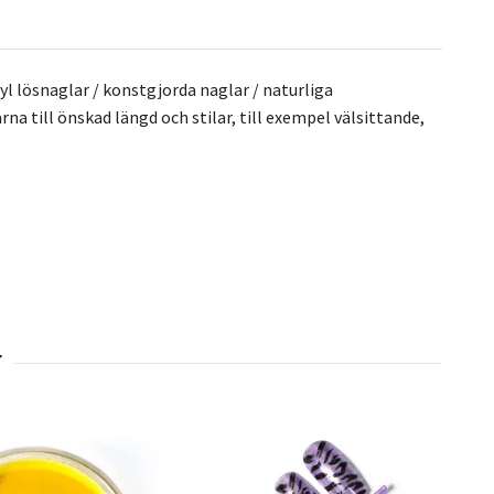
ryl lösnaglar / konstgjorda naglar / naturliga
na till önskad längd och stilar, till exempel välsittande,