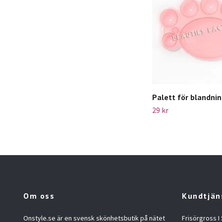
Palett för blandnin
29 kr
Om oss
Kundtjän
Onstyle.se är en svensk skönhetsbutik på nätet
Frisörgross I