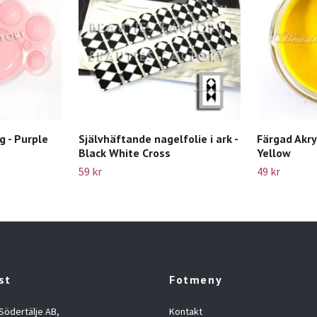
g - Purple
Självhäftande nagelfolie i ark -
Färgad Akryl
Black White Cross
Yellow
59 kr
49 kr
st
Fotmeny
 Södertälje AB,
Kontakt