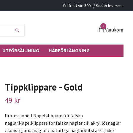
Fri frakt vid 500:- / Snabb leverans
0
Varukorg
UTFÖRSÄLJNING
HÅRFÖRLÄNGNING
Tippklippare - Gold
49 kr
Professionell Nagelklippare för falska
naglar.Nagelklippare för falska naglar till akryl lösnaglar
/ konstgjorda naglar / naturliga naglarSlitstark fjäder