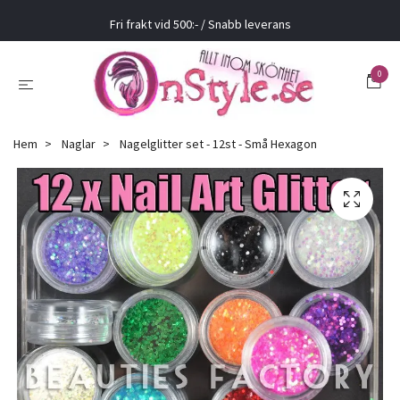
Fri frakt vid 500:- / Snabb leverans
0
Hem
Naglar
Nagelglitter set - 12st - Små Hexagon