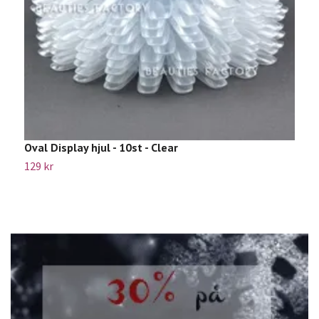
Oval Display hjul - 10st - Clear
T
129 kr
4