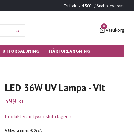
Fri frakt vid 500:- / Snabb leverans
0
Varukorg
UTFÖRSÄLJNING
HÅRFÖRLÄNGNING
LED 36W UV Lampa - Vit
599 kr
Produkten är tyvärr slut i lager. :(
Artikelnummer:
#307a/b