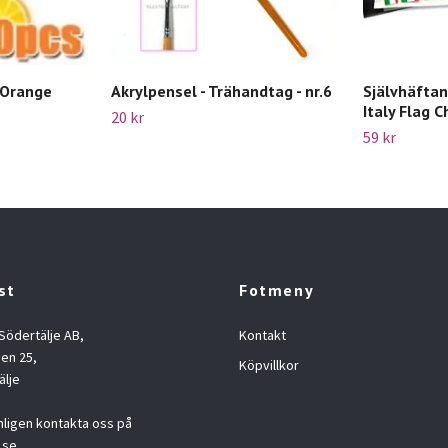
- Orange
Akrylpensel - Trähandtag - nr.6
Självhäftand
Italy Flag 
20 kr
59 kr
st
Fotmeny
 Södertälje AB,
Kontakt
en 25,
Köpvillkor
älje
nligen kontakta oss på
.se
.