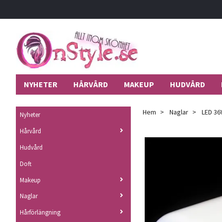
NYHETER
HÅRVÅRD
MAKEUP
HUDVÅRD
Hem
Naglar
LED 36W
Nyheter
Hårvård
Hudvård
Doft
Makeup
Naglar
Hårförlängning