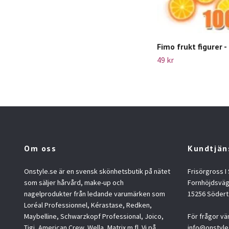
Fimo frukt figurer 
49 kr
Om oss
Kundtjän
Onstyle.se är en svensk skönhetsbutik på nätet
Frisörgross I
som säljer hårvård, make-up och
Fornhöjdsväg
nagelprodukter från ledande varumärken som
15256 Södert
Loréal Professionnel, Kérastase, Redken,
Maybelline, Schwarzkopf Professional, Joico,
För frågor vä
Tigi, American Crew, Wella, Matrix m.fl. Vi på
info@onstyle