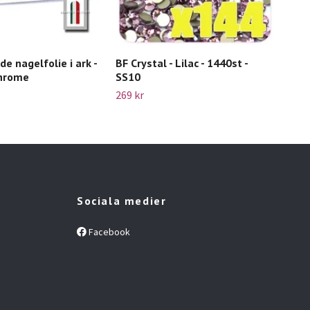
e nagelfolie i ark -
BF Crystal - Lilac - 1440st -
Chi
Chrome
SS10
Swa
269 kr
65 k
Sociala medier
Facebook