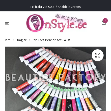
Fri frakt vid 500:- / Snabb leverans
0
Hem
Naglar
2in1 Art Pennor set - 48st