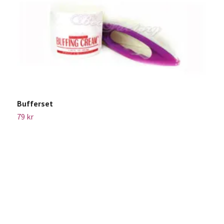
Bufferset
79 kr
F
Sl