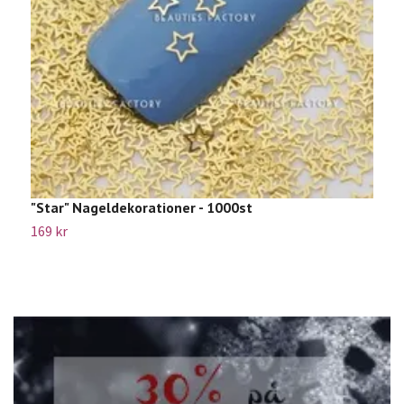
"Star" Nageldekorationer - 1000st
C
169 kr
1