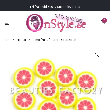
Fri frakt vid 500:- / Snabb leverans
0
Hem
Naglar
Fimo frukt figurer - Grapefruit