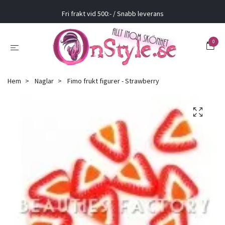
Fri frakt vid 500:- / Snabb leverans
0
Hem
Naglar
Fimo frukt figurer - Strawberry