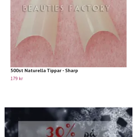
500st Naturella Tippar - Sharp
1
179 kr
6