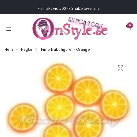
Fri frakt vid 500:- / Snabb leverans
0
Hem
Naglar
Fimo frukt figurer - Orange