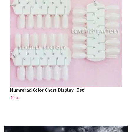
Numrerad Color Chart Display - 3st
5
49 kr
1