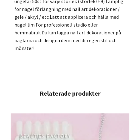
ungefär 50st för varje storlek (storlek 0-9).Lämplig
för nagel förlängning med nail art dekorationer /
gele / akryl / etc.Lätt att applicera och hålla med
nagel lim.För professionell studio eller
hemmabruk.Du kan lägga nail art dekorationer på
naglarna och designa dem med din egen stil och
mönster!