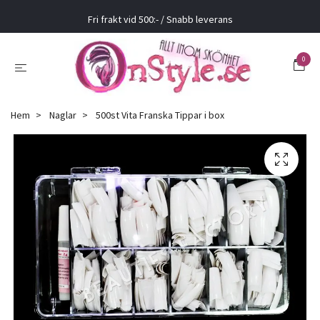
Fri frakt vid 500:- / Snabb leverans
0
Hem
Naglar
500st Vita Franska Tippar i box