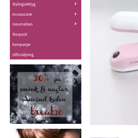
Stylingverktyg
Accessoarer
Varumärken
Storpack
Kampanjer
Utförsäljning