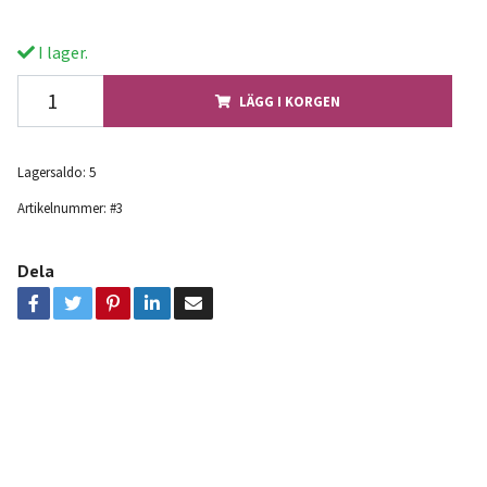
I lager.
LÄGG I KORGEN
Lagersaldo:
5
Artikelnummer:
#3
Dela