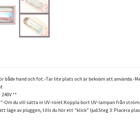
för både hand och fot.-Tar lite plats och är bekväm att använda.-M
at
 240V **
x 3 "-Om du vill sätta in UV-röret:Koppla bort UV-lampan från str
rätt läge av pluggen, tills du hör ett "klick" ljud.Steg 3: Placera p