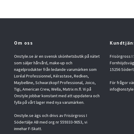
Om oss
Kundtjän
Onstyle.se är en svensk skönhetsbutik på nätet
Frisörgross I
som säljer hårvård, make-up och
Fornhöjdsväg
nagelprodukter från ledande varumärken som
15256 Södert
Loréal Professionnel, Kérastase, Redken,
Maybelline, Schwarzkopf Professional, Joico,
För frågor vä
Tigi, American Crew, Wella, Matrix m.fl. Vi på
info@onstyle
Onstyle jobbar konstant med att uppdatera och
fylla på vårt lager med nya varumärken.
Onstyle.se ägs och drivs av Frisörgross I
Södertälje AB med org nr 559333-9053, vi
innehar F-Skatt.