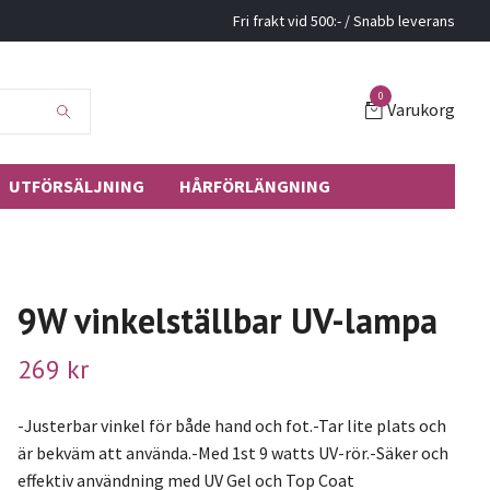
Fri frakt vid 500:- / Snabb leverans
0
Varukorg
UTFÖRSÄLJNING
HÅRFÖRLÄNGNING
9W vinkelställbar UV-lampa
269 kr
-Justerbar vinkel för både hand och fot.-Tar lite plats och
är bekväm att använda.-Med 1st 9 watts UV-rör.-Säker och
effektiv användning med UV Gel och Top Coat