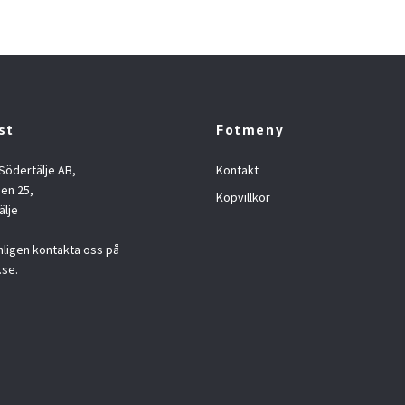
st
Fotmeny
 Södertälje AB,
Kontakt
en 25,
Köpvillkor
älje
nligen kontakta oss på
.se
.