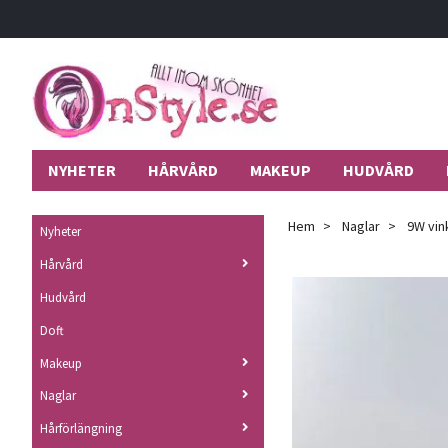
NYHETER
HÅRVÅRD
MAKEUP
HUDVÅRD
Hem
Naglar
9W vink
Nyheter
Hårvård
Hudvård
Doft
Makeup
Naglar
Hårförlängning