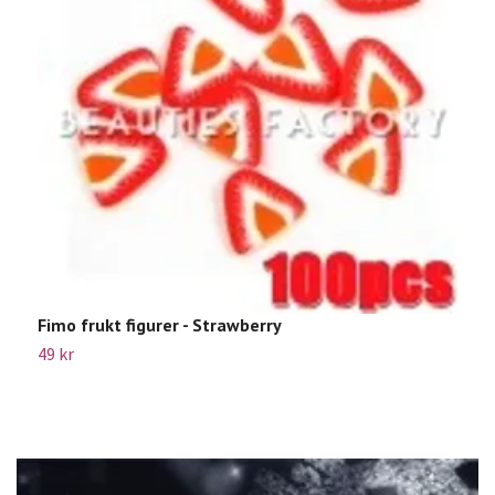
Fimo frukt figurer - Strawberry
S
49 kr
5