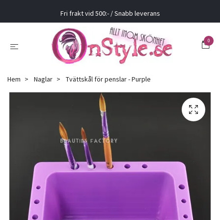
Fri frakt vid 500:- / Snabb leverans
0
Hem
Naglar
Tvättskål för penslar - Purple