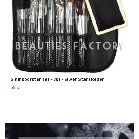
Sminkborstar set - 7st - Silver Star Holder
B
69 kr
2