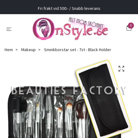
Fri frakt vid 500:- / Snabb leverans
0
Hem
Makeup
Sminkborstar set - 7st - Black Holder