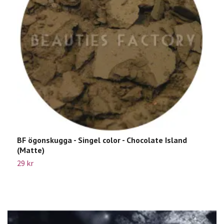
BF ögonskugga - Singel color - Chocolate Island
B
(Matte)
2
29 kr