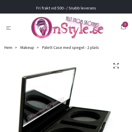
Fri frakt vid 500:- / Snabb leverans
0
Hem
Makeup
Palett Case med spegel - 2 plats