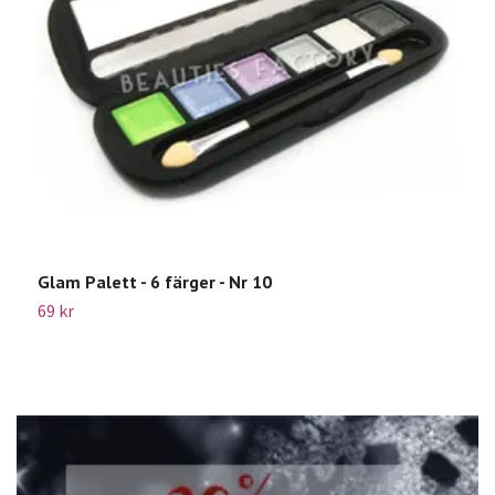
Glam Palett - 6 färger - Nr 10
B
69 kr
2