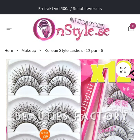
Fri frakt vid 500:- / Snabb leverans
0
Hem
Makeup
Korean Style Lashes - 12 par - 6