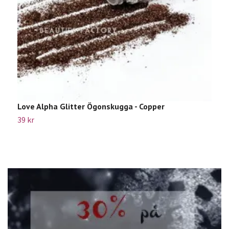
Love Alpha Glitter Ögonskugga - Copper
L
39 kr
5