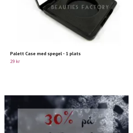
Palett Case med spegel - 1 plats
B
29 kr
2