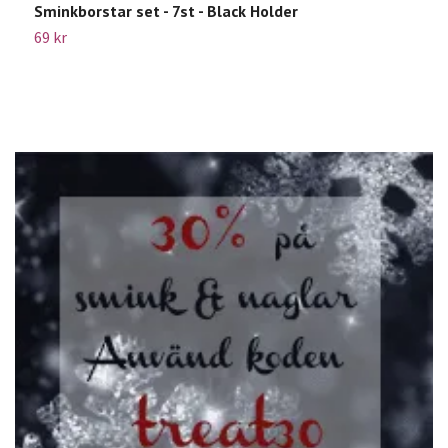
Sminkborstar set - 7st - Black Holder
M
69 kr
1