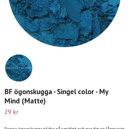
BF ögonskugga - Singel color - My
Mind (Matte)
29 kr
Denna ögonskugga glider på smidigt och ger dig en långvarig