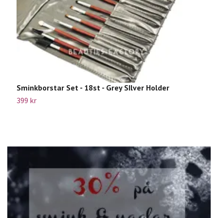
Sminkborstar Set - 18st - Grey SIlver Holder
B
399 kr
Sl