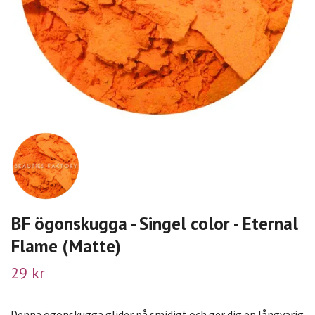
BF ögonskugga - Singel color - Eternal
Flame (Matte)
29 kr
Denna ögonskugga glider på smidigt och ger dig en långvarig