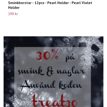
Sminkborstar - 12pcs - Pearl Holder - Pearl Violet
M
Holder
1
199 kr