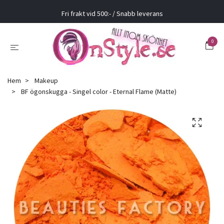
Fri frakt vid 500:- / Snabb leverans
0
Hem
Makeup
BF ögonskugga - Singel color - Eternal Flame (Matte)