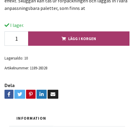
effekt. Skuggan kan tas ur förpackningen och läggas in i våra
anpassningsbara paletter, som finns at
I lager.
LÄGG I KORGEN
Lagersaldo:
10
Artikelnummer:
1189-28328
Dela
INFORMATION