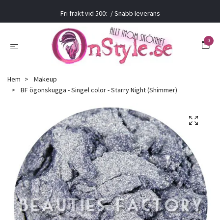
Fri frakt vid 500:- / Snabb leverans
0
Hem
Makeup
BF ögonskugga - Singel color - Starry Night (Shimmer)