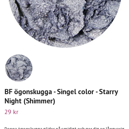
BF ögonskugga - Singel color - Starry
Night (Shimmer)
29 kr
Denna ögonskugga glider på smidigt och ger dig en långvarig