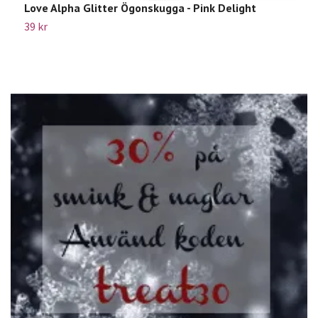
Love Alpha Glitter Ögonskugga - Pink Delight
G
39 kr
2