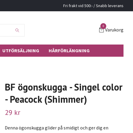
Fri frakt vid 500:- / Snabb leverans
0
Varukorg
UTFÖRSÄLJNING
HÅRFÖRLÄNGNING
BF ögonskugga - Singel color
- Peacock (Shimmer)
29 kr
Denna ögonskugga glider på smidigt och ger dig en