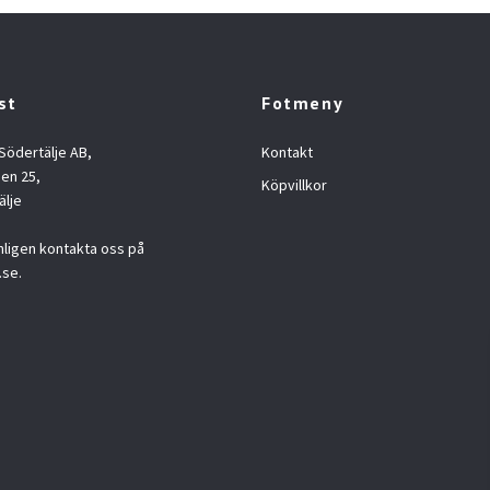
st
Fotmeny
 Södertälje AB,
Kontakt
en 25,
Köpvillkor
älje
nligen kontakta oss på
.se
.