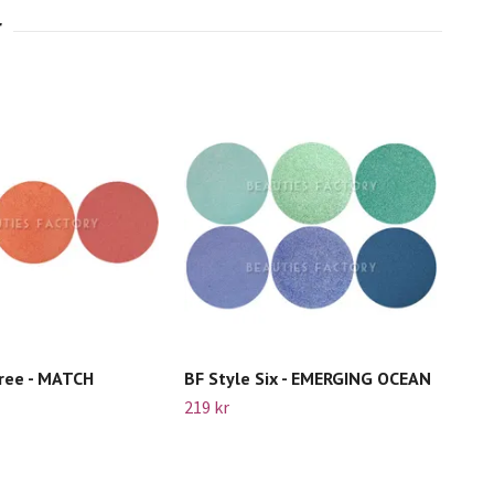
ree - MATCH
BF Style Six - EMERGING OCEAN
Lor
Wat
219 kr
Slut 