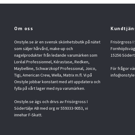
Om oss
Kundtjän
Onstyle.se är en svensk skönhetsbutik på nätet
Frisörgross I
som säljer hårvård, make-up och
Fornhöjdsväg
nagelprodukter från ledande varumärken som
15256 Södert
Loréal Professionnel, Kérastase, Redken,
Maybelline, Schwarzkopf Professional, Joico,
För frågor vä
Tigi, American Crew, Wella, Matrix m.fl. Vi på
info@onstyle
Onstyle jobbar konstant med att uppdatera och
fylla på vårt lager med nya varumärken.
Onstyle.se ägs och drivs av Frisörgross I
Södertälje AB med org nr 559333-9053, vi
innehar F-Skatt.