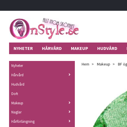
NYHETER
HÅRVÅRD
MAKEUP
HUDVÅRD
Hem
Makeup
BF ög
Nyheter
Hårvård
Hudvård
Doft
Makeup
Naglar
Hårförlängning