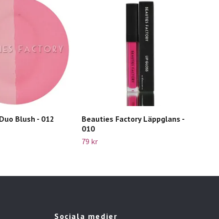
Duo Blush - 012
Beauties Factory Läppglans -
Beau
010
42E
79 kr
49 k
Sociala medier