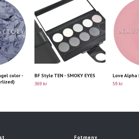
gel color -
BF Style TEN - SMOKY EYES
Love Alpha 
rlized)
369 kr
59 kr
st
Fotmeny