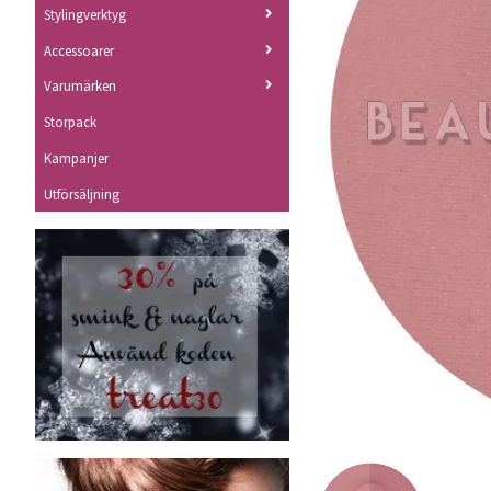
Stylingverktyg
Accessoarer
Varumärken
Storpack
Kampanjer
Utförsäljning