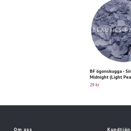
BF ögonskugga - Sin
Midnight (Light Pea
29 kr
Om oss
Kundtjän