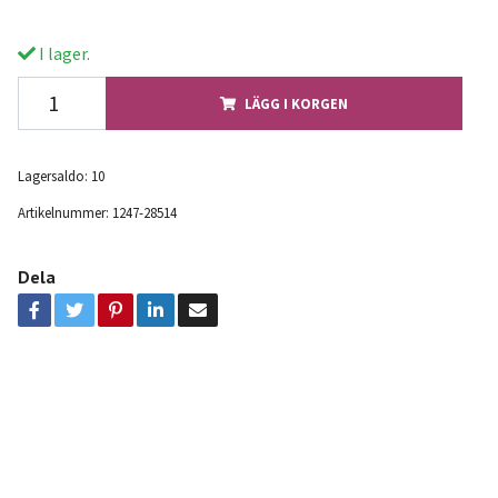
I lager.
LÄGG I KORGEN
Lagersaldo:
10
Artikelnummer:
1247-28514
Dela