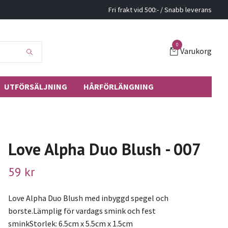
Fri frakt vid 500:- / Snabb leverans
0
Varukorg
UTFÖRSÄLJNING
HÅRFÖRLÄNGNING
Love Alpha Duo Blush - 007
59 kr
Love Alpha Duo Blush med inbyggd spegel och
borste.Lämplig för vardags smink och fest
sminkStorlek: 6.5cm x 5.5cm x 1.5cm