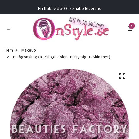
Fri frakt vid 500:- / Snabb leverans
0
Hem
Makeup
BF ögonskugga - Singel color - Party Night (Shimmer)