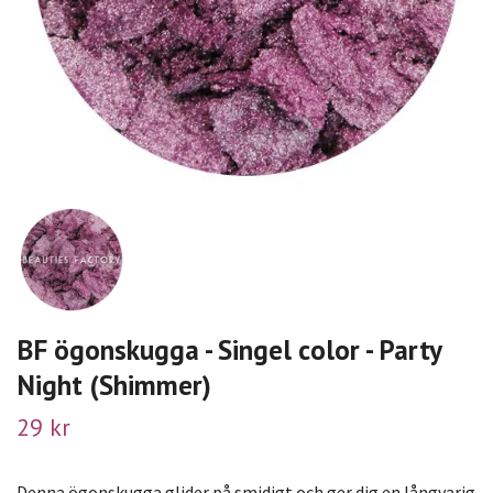
BF ögonskugga - Singel color - Party
Night (Shimmer)
29 kr
Denna ögonskugga glider på smidigt och ger dig en långvarig