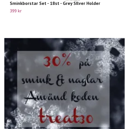
Sminkborstar Set - 18st - Grey SIlver Holder
B
399 kr
2