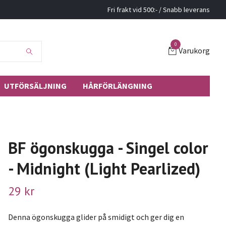
Fri frakt vid 500:- / Snabb leverans
0
Varukorg
UTFÖRSÄLJNING
HÅRFÖRLÄNGNING
BF ögonskugga - Singel color
- Midnight (Light Pearlized)
29 kr
Denna ögonskugga glider på smidigt och ger dig en