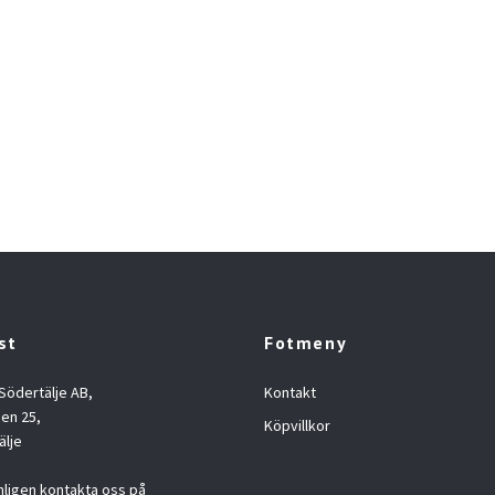
st
Fotmeny
 Södertälje AB,
Kontakt
en 25,
Köpvillkor
älje
nligen kontakta oss på