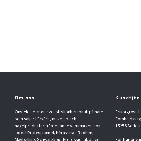
Om oss
Kundtjän
Onstyle.se är en svensk skönhetsbutik på nätet
Frisörgross I
som säljer hårvård, make-up och
Fornhöjdsväg
nagelprodukter från ledande varumärken som
15256 Södert
Loréal Professionnel, Kérastase, Redken,
Maybelline, Schwarzkopf Professional, Joico,
För frågor vä