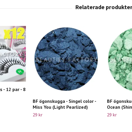
 - 12 par - 8
BF ögonskugga - Singel color -
BF ögonskug
Miss You (Light Pearlized)
Ocean (Shi
29 kr
29 kr