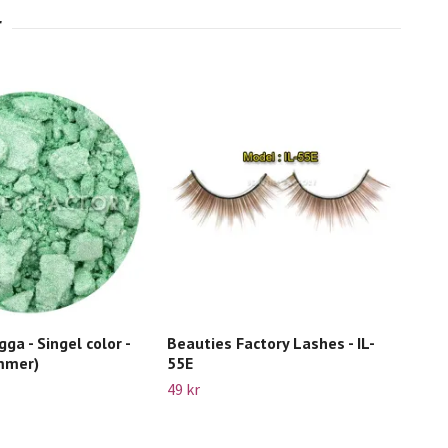
ga - Singel color -
Beauties Factory Lashes - IL-
mmer)
55E
49 kr