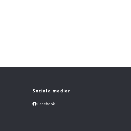
May
Lips
Slut 
Sociala medier
Facebook