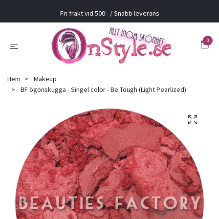
Fri frakt vid 500:- / Snabb leverans
0
Hem
Makeup
BF ögonskugga - Singel color - Be Tough (Light Pearlized)