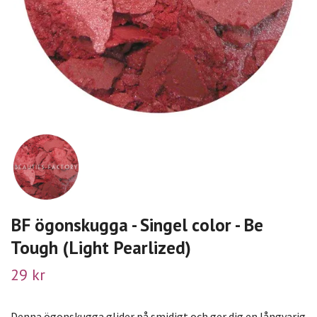
BF ögonskugga - Singel color - Be
Tough (Light Pearlized)
29 kr
Denna ögonskugga glider på smidigt och ger dig en långvarig