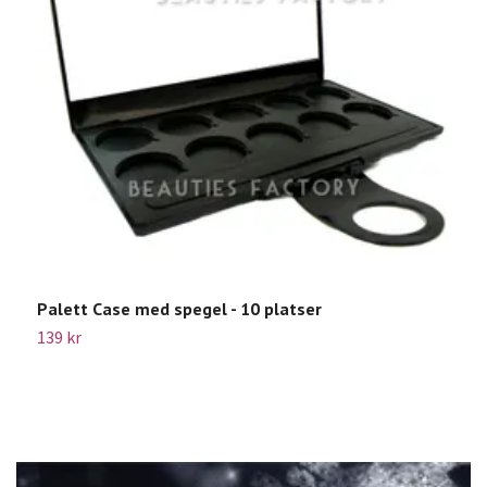
Palett Case med spegel - 10 platser
M
139 kr
7