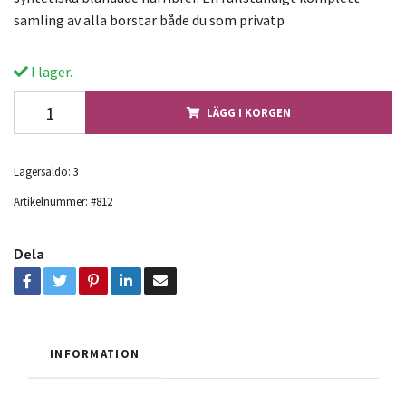
samling av alla borstar både du som privatp
I lager.
LÄGG I KORGEN
Lagersaldo:
3
Artikelnummer:
#812
Dela
INFORMATION