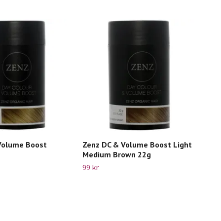
Volume Boost
Zenz DC & Volume Boost Light
Zen
Medium Brown 22g
250
99 kr
Slut 