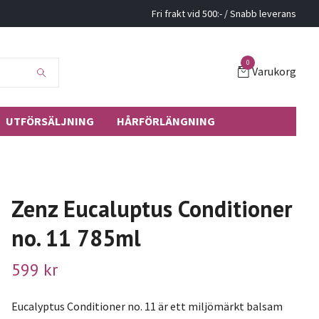
Fri frakt vid 500:- / Snabb leverans
0
Varukorg
UTFÖRSÄLJNING
HÅRFÖRLÄNGNING
Zenz Eucaluptus Conditioner
no. 11 785ml
599 kr
Eucalyptus Conditioner no. 11 är ett miljömärkt balsam