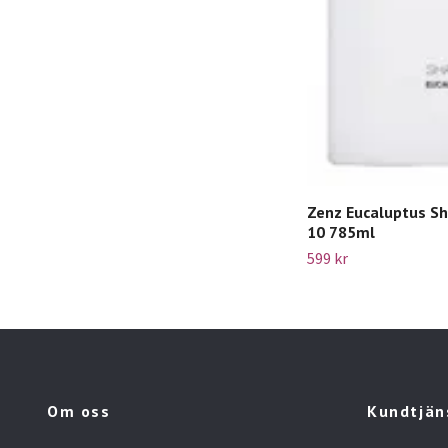
Zenz Eucaluptus S
10 785ml
599 kr
Om oss
Kundtjän