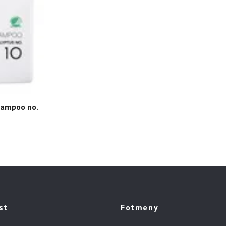
hampoo no.
st
Fotmeny