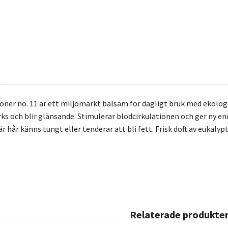
oner no. 11 är ett miljömärkt balsam för dagligt bruk med ekologi
s och blir glänsande. Stimulerar blodcirkulationen och ger ny energi
r hår känns tungt eller tenderar att bli fett. Frisk doft av eukalypt