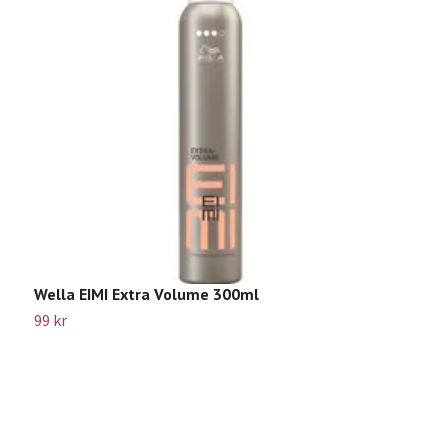
Wella EIMI Extra Volume 300ml
99 kr
W
7