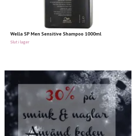
Wella SP Men Sensitive Shampoo 1000ml
W
7
Slut i lager