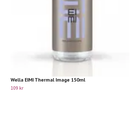
W
Sl
Wella EIMI Thermal Image 150ml
109 kr