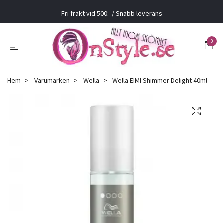
Fri frakt vid 500:- / Snabb leverans
0
Hem
Varumärken
Wella
Wella EIMI Shimmer Delight 40ml