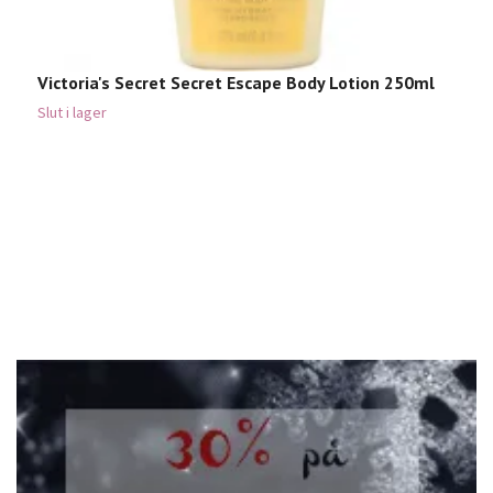
Victoria's Secret Secret Escape Body Lotion 250ml
V
9
Slut i lager