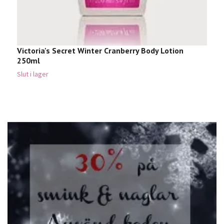
V
4
Victoria's Secret Winter Cranberry Body Lotion
250ml
Slut i lager