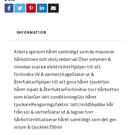
INFORMATION
Arbeta igenom håret samtidigt som du masserar
hårbottnen och skölj sedan väl.Ökar volymen &
minskar statisk elektricitetHjälper till att
förhindra UV & värmeslitageSlätar ut &
återfuktarHjälper till att göra håret tjocktGör
håret mjukt & återfuktarFörhindrar torr hårbotten
som kliarGer lätt conditioningGör håret
tjockareRengöringsfaktor: lätt/mildSkyddar hår
från sol & värmeSlätar ut & lugnar torr
hårbottenVitaliserar håret samtidigt som det ger
volym & tjockhet750ml