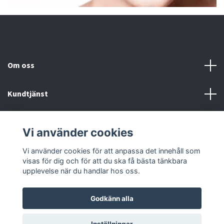
Om oss
Kundtjänst
Fotmeny
Vi använder cookies
Sociala medier
Vi använder cookies för att anpassa det innehåll som
visas för dig och för att du ska få bästa tänkbara
upplevelse när du handlar hos oss.
Godkänn alla
© 2026 Onstyle