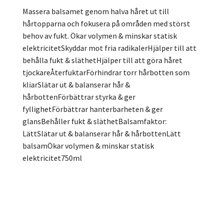
Massera balsamet genom halva håret ut till
hårtopparna och fokusera på områden med störst
behov av fukt. Ökar volymen & minskar statisk
elektricitetSkyddar mot fria radikalerHjälper till att
behålla fukt & släthetHjälper till att göra håret
tjockareÅterfuktarFörhindrar torr hårbotten som
kliarSlätar ut & balanserar hår &
hårbottenFörbättrar styrka & ger
fyllighetFörbättrar hanterbarheten & ger
glansBehåller fukt & släthetBalsamfaktor:
LättSlätar ut & balanserar hår & hårbottenLätt
balsamÖkar volymen & minskar statisk
elektricitet750ml