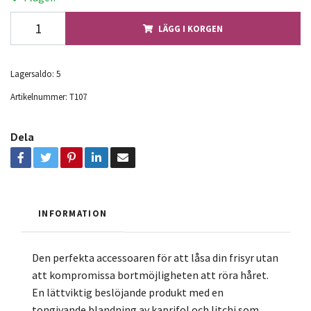
LÄGG I KORGEN
Lagersaldo:
5
Artikelnummer:
T107
Dela
INFORMATION
Den perfekta accessoaren för att låsa din frisyr utan
att kompromissa bort möjligheten att röra håret.
En lättviktig beslöjande produkt med en
tongivande blandning av kaprifol och litchi som