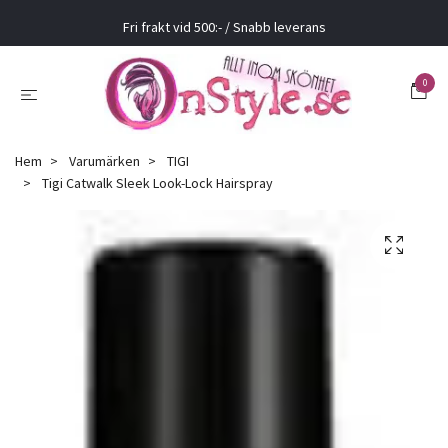
Fri frakt vid 500:- / Snabb leverans
0
Hem
Varumärken
TIGI
Tigi Catwalk Sleek Look-Lock Hairspray