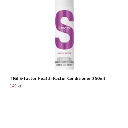
TIGI S-factor Health Factor Conditioner 250ml
T
2
149 kr
Sl