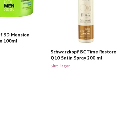
f 3D Mension
x 100ml
Schwarzkopf BC Time Restore
Q10 Satin Spray 200 ml
Slut i lager
Sch
Sha
99 k