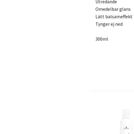
Utredande
Omedelbar glans
Lätt balsameffekt
Tynger ej ned
300ml