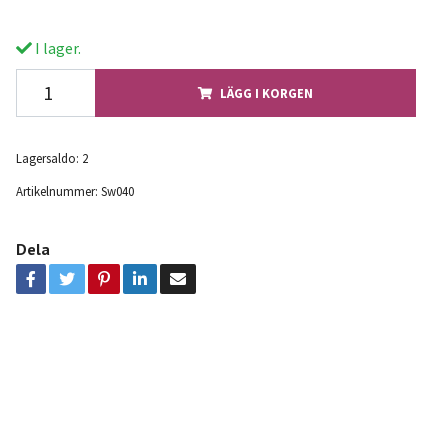
I lager.
LÄGG I KORGEN
Lagersaldo:
2
Artikelnummer:
Sw040
Dela