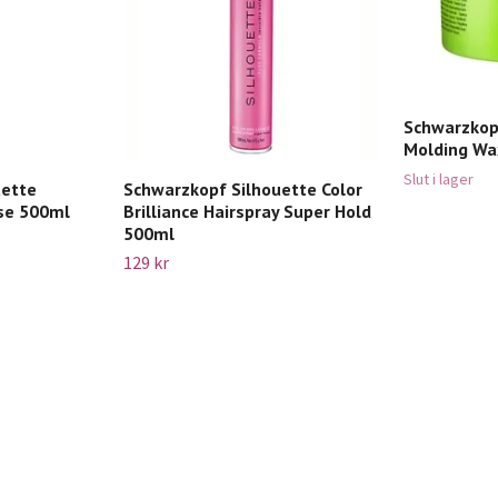
Schwarzkop
Molding Wa
Slut i lager
uette
Schwarzkopf Silhouette Color
sse 500ml
Brilliance Hairspray Super Hold
500ml
129 kr