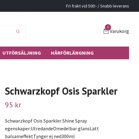
Fri frakt vid 500:- / Snabb leverans
0
Varukorg
UTFÖRSÄLJNING
HÅRFÖRLÄNGNING
Schwarzkopf Osis Sparkler
95 kr
Schwarzkopf Osis Sparkler Shine Spray
egenskaper:UtredandeOmedelbar glansLätt
balsameffektTynger ej ned300ml