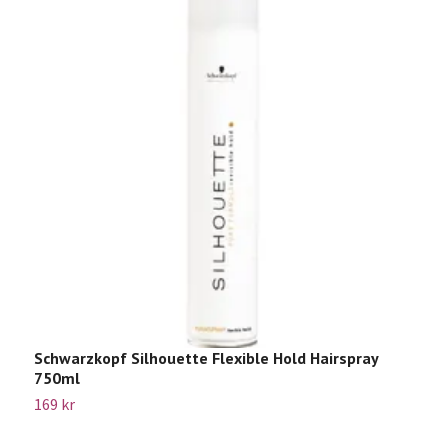
Schwarzkopf Silhouette Flexible Hold Hairspray
S
750ml
1
169 kr