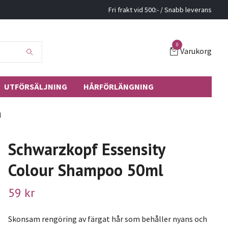
Fri frakt vid 500:- / Snabb leverans
0
Varukorg
UTFÖRSÄLJNING
HÅRFÖRLÄNGNING
l
Schwarzkopf Essensity
Colour Shampoo 50ml
59 kr
Skonsam rengöring av färgat hår som behåller nyans och