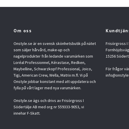
Om oss
Kundtjän
Onstyle.se är en svensk skönhetsbutik på nätet
Frisörgross I
som säljer hårvård, make-up och
Fornhöjdsväg
nagelprodukter från ledande varumärken som
15256 Södert
Loréal Professionnel, Kérastase, Redken,
Maybelline, Schwarzkopf Professional, Joico,
För frågor vä
Tigi, American Crew, Wella, Matrix m.fl. Vi på
info@onstyle
Onstyle jobbar konstant med att uppdatera och
fylla på vårt lager med nya varumärken.
Onstyle.se ägs och drivs av Frisörgross I
Södertälje AB med org nr 559333-9053, vi
innehar F-Skatt.