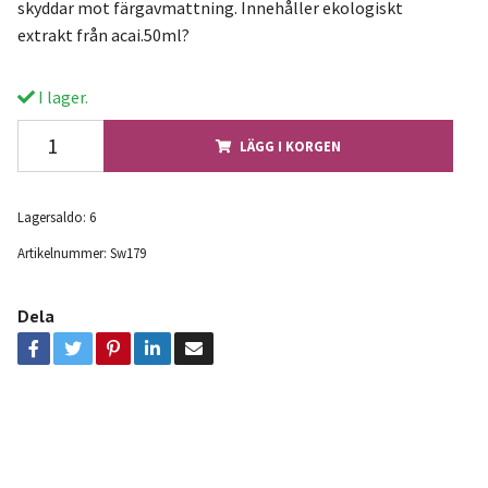
skyddar mot färgavmattning. Innehåller ekologiskt
extrakt från acai.50ml?
I lager.
LÄGG I KORGEN
Lagersaldo:
6
Artikelnummer:
Sw179
Dela