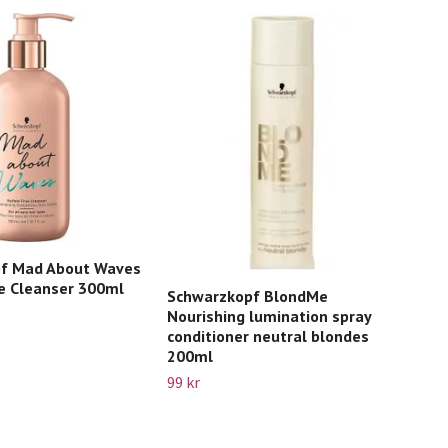
Sch
Que
Slut 
f Mad About Waves
ee Cleanser 300ml
Schwarzkopf BlondMe
Nourishing lumination spray
conditioner neutral blondes
200ml
99 kr