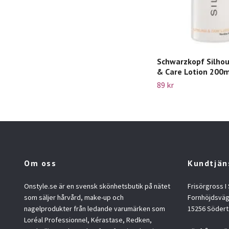
Schwarzkopf Silhou
& Care Lotion 200
89 kr
Om oss
Kundtjän
Onstyle.se är en svensk skönhetsbutik på nätet
Frisörgross I
som säljer hårvård, make-up och
Fornhöjdsväg
nagelprodukter från ledande varumärken som
15256 Södert
Loréal Professionnel, Kérastase, Redken,