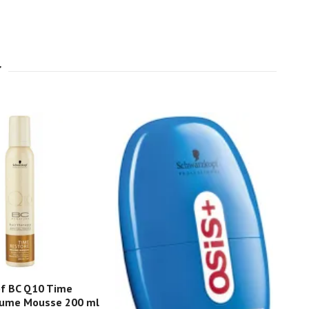
f BC Q10 Time
Sch
lume Mousse 200 ml
Q10