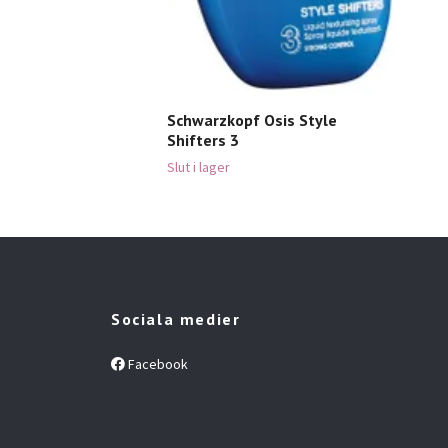
Slut 
Schwarzkopf Osis Style
Shifters 3
Slut i lager
Sociala medier
Facebook