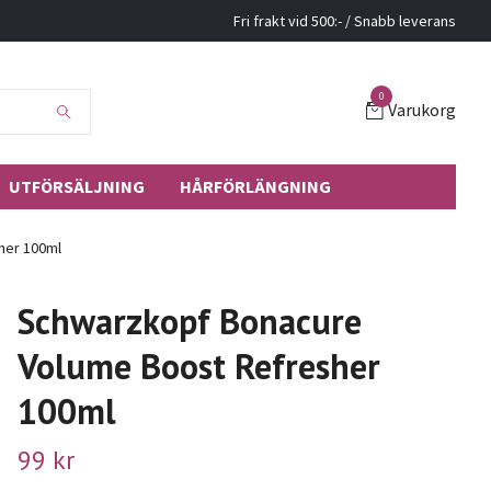
Fri frakt vid 500:- / Snabb leverans
0
Varukorg
UTFÖRSÄLJNING
HÅRFÖRLÄNGNING
her 100ml
Schwarzkopf Bonacure
Volume Boost Refresher
100ml
99 kr