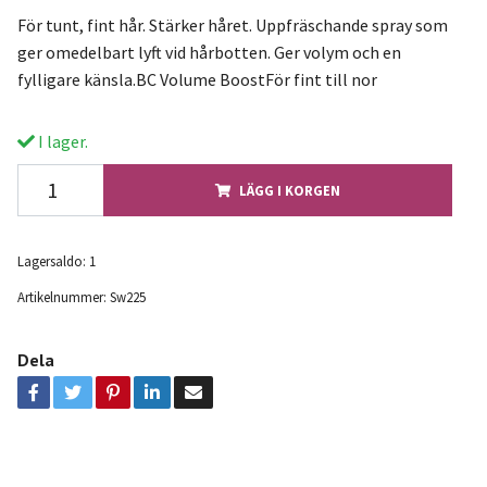
För tunt, fint hår. Stärker håret. Uppfräschande spray som
ger omedelbart lyft vid hårbotten. Ger volym och en
fylligare känsla.BC Volume BoostFör fint till nor
I lager.
LÄGG I KORGEN
Lagersaldo:
1
Artikelnummer:
Sw225
Dela