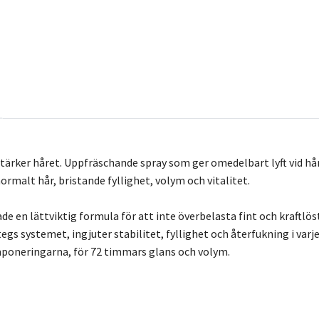
. Stärker håret. Uppfräschande spray som ger omedelbart lyft vid h
normalt hår, bristande fyllighet, volym och vitalitet.
 en lättviktig formula för att inte överbelasta fint och kraftlöst
stegs systemet, ingjuter stabilitet, fyllighet och återfukning i varj
poneringarna, för 72 timmars glans och volym.