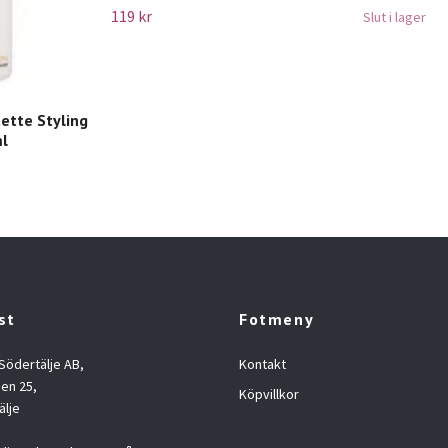
119 kr
Slut i lager
ette Styling
ml
st
Fotmeny
 Södertälje AB,
Kontakt
en 25,
Köpvillkor
älje