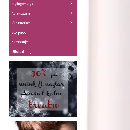
Stylingverktyg
Accessoarer
Varumärken
Storpack
Kampanjer
Utförsäljning