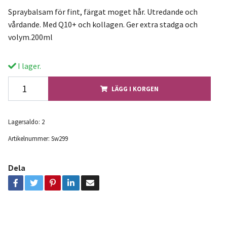
Spraybalsam för fint, färgat moget hår. Utredande och
vårdande. Med Q10+ och kollagen. Ger extra stadga och
volym.200ml
I lager.
LÄGG I KORGEN
Lagersaldo:
2
Artikelnummer:
Sw299
Dela