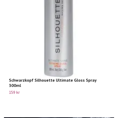
S
L
Sl
Schwarzkopf Silhouette Ultimate Gloss Spray
300ml
159 kr