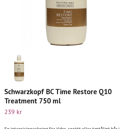
Schwarzkopf BC Time Restore Q10
Treatment 750 ml
239 kr
En intensivinpackning för äldre, sprött eller ömtåligt hår i