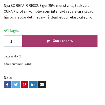
Nya BC REPAIR RESCUE ger 25% mer styrka, tack vare
CURA + proteinkomplex som intensivt reparerar skadat
hår och laddar det med ny hållbarhet och elasticitet. Fö
I lager.
LÄGG I KORGEN
Lagersaldo:
2
Artikelnummer:
Sw070
Dela