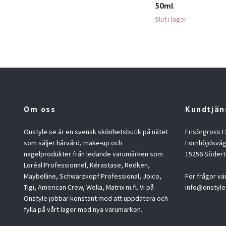
50ml
Slut i lager
Om oss
Kundtjän
Onstyle.se är en svensk skönhetsbutik på nätet
Frisörgross I
som säljer hårvård, make-up och
Fornhöjdsväg
nagelprodukter från ledande varumärken som
15256 Södert
Loréal Professionnel, Kérastase, Redken,
Maybelline, Schwarzkopf Professional, Joico,
För frågor vä
Tigi, American Crew, Wella, Matrix m.fl. Vi på
info@onstyle
Onstyle jobbar konstant med att uppdatera och
fylla på vårt lager med nya varumärken.