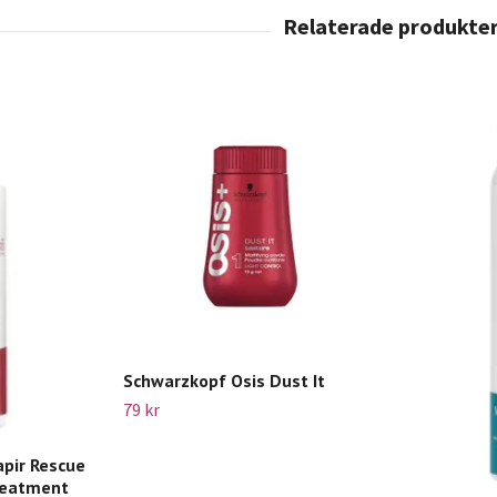
Schwarzkopf Osis Dust It
79 kr
pir Rescue
reatment