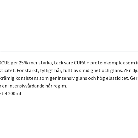
CUE ger 25% mer styrka, tack vare CURA + proteinkomplex som int
sticitet. För starkt, fylligt hår, fullt av smidighet och glans. ?
 krämig konsistens som ger intensiv glans och hög elasticitet. Ger
 en intensivvårdande hår regim.
ekt 4 200ml