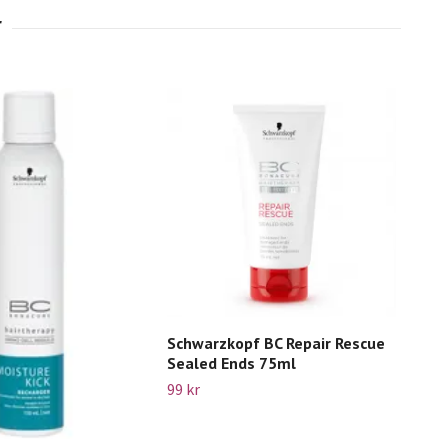
Schwarzkopf BC Repair Rescue
Sch
Sealed Ends 75ml
Con
99 kr
225 