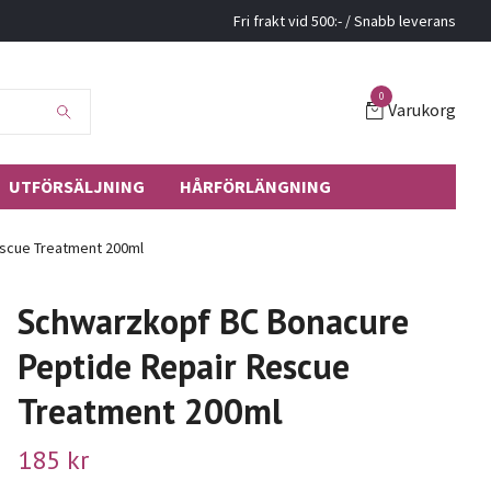
Fri frakt vid 500:- / Snabb leverans
0
Varukorg
UTFÖRSÄLJNING
HÅRFÖRLÄNGNING
scue Treatment 200ml
Schwarzkopf BC Bonacure
Peptide Repair Rescue
Treatment 200ml
185 kr